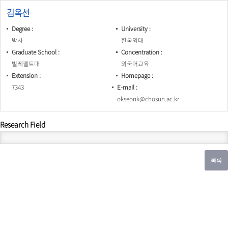
김옥선
Degree
University
박사
한국외대
Graduate School
Concentration
빌레펠트대
외국어교육
Extension
Homepage
7343
E-mail
okseonk@chosun.ac.kr
Research Field